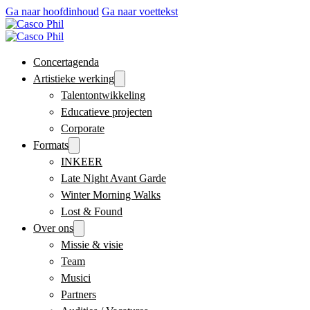
Ga naar hoofdinhoud
Ga naar voettekst
Concertagenda
Artistieke werking
Talentontwikkeling
Educatieve projecten
Corporate
Formats
INKEER
Late Night Avant Garde
Winter Morning Walks
Lost & Found
Over ons
Missie & visie
Team
Musici
Partners