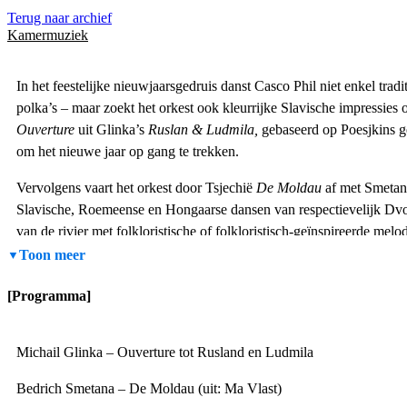
Terug naar archief
Kamermuziek
In het feestelijke nieuwjaarsgedruis danst Casco Phil niet enkel tra
polka’s – maar zoekt het orkest ook kleurrijke Slavische impressies
Ouverture
uit Glinka’s
Ruslan & Ludmila,
gebaseerd op Poesjkins g
om het nieuwe jaar op gang te trekken.
Vervolgens vaart het orkest door Tsjechië
De Moldau
af met Smetana
Slavische, Roemeense en Hongaarse dansen van respectievelijk Dv
van de rivier met folkloristische of folkloristisch-geïnspireerde mel
die inspiratie op in zijn
Hongaarse Rapsodie nr. 2.
Een vaartocht la
Toon meer
aanzwellen tot het moeilijk stilzitten wordt.
[Programma]
Het lichtvoetige dansgezelschap wordt nog vervoegd door pasjes ui
Danse Arabe
en
Trepak
(een Russische dans) uit Tsjajkovski’s
Note
Michail Glinka – Ouverture tot Rusland en Ludmila
op een Rococothema
voor cello en orkest. Hiervoor tekent de Portug
12/1, 18/1 en 19/1). In Tienen (4/1) wordt Casco Phil vervoegd doo
Bedrich Smetana – De Moldau (uit: Ma Vlast)
enkele bruisende topwerken zingt. De traditionele Weense walsen en